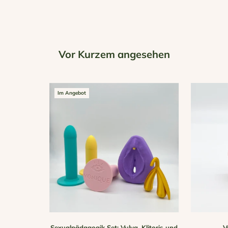
Vor Kurzem angesehen
Im Angebot
Sexualpädagogik Set: Vulva, Klitoris und
V